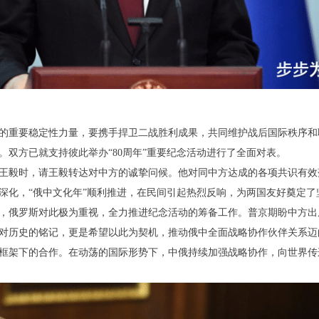
中的重要稳定性力量，要携手捍卫二战胜利成果，共同维护战后国际秩序
。双方已就支持彼此举办“80周年”重要纪念活动进行了全面对表。
见王毅时，请王毅转达对中方的诚挚问候。他对同中方达成的各项共识有
深化，“俄中文化年”顺利推进，在民间引起热烈反响，为两国友好奠定了
年，俄罗斯对此极为重视，全力推进纪念活动的筹备工作。普京期盼中方
对历史的铭记，更是希望以此为契机，推动俄中全面战略协作伙伴关系迈
框架下的合作。在动荡的国际形势下，中俄持续加强战略协作，向世界传