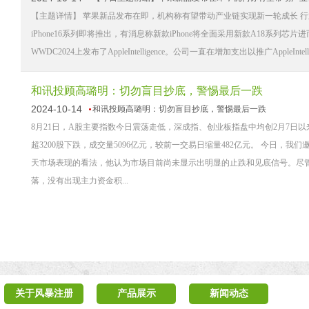
【主题详情】 苹果新品发布在即，机构称有望带动产业链实现新一轮成长 行业
iPhone16系列即将推出，有消息称新款iPhone将全面采用新款A18系列芯片进而
WWDC2024上发布了AppleIntelligence。公司一直在增加支出以推广AppleIn
和讯投顾高璐明：切勿盲目抄底，警惕最后一跌
2024-10-14
和讯投顾高璐明：切勿盲目抄底，警惕最后一跌
8月21日，A股主要指数今日震荡走低，深成指、创业板指盘中均创2月7日以来新
超3200股下跌，成交量5096亿元，较前一交易日缩量482亿元。 今日
天市场表现的看法，他认为市场目前尚未显示出明显的止跌和见底信号。尽
落，没有出现主力资金积...
关于风暴注册
产品展示
新闻动态